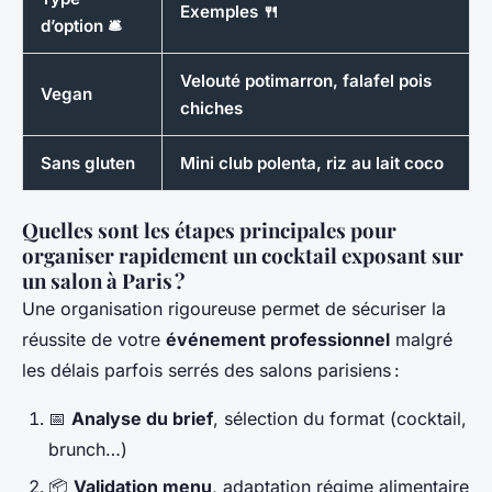
Exemples 🍴
d’option 🛎️
Velouté potimarron, falafel pois
Vegan
chiches
Sans gluten
Mini club polenta, riz au lait coco
Quelles sont les étapes principales pour
organiser rapidement un cocktail exposant sur
un salon à Paris ?
Une organisation rigoureuse permet de sécuriser la
réussite de votre
événement professionnel
malgré
les délais parfois serrés des salons parisiens :
📅
Analyse du brief
, sélection du format (cocktail,
brunch…)
📦
Validation menu
, adaptation régime alimentaire